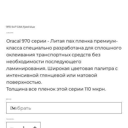
970-547 GRA Fjord blue
Цена
4 494,00 ₽
Oracal 970 серии - Литая пвх пленка премиум-
класса специально разработана для сплошного
оклеивания транспортных средств без
необходимости последующего
ламинирования. Широкая цветовая палитра с
интенсивной глянцевой или матовой
поверхностью.
Толщина все пленок этой серии 110 мкрн.
Длинна
Количество