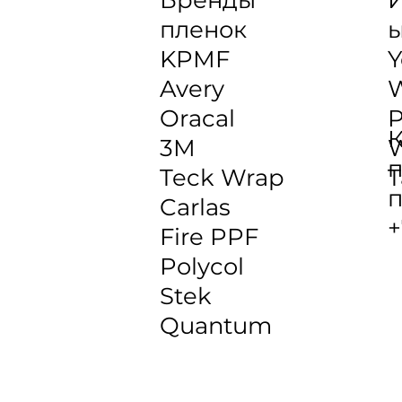
пленок
KPMF
Y
Avery
Oracal
P
К
3M
W
п
Teck Wrap
T
п
Carlas
+
Fire PPF
Polycol
Stek
Quantum