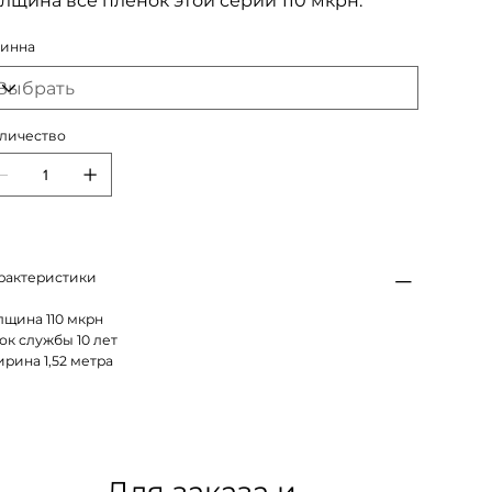
лщина все пленок этой серии 110 мкрн.
инна
личество
рактеристики
лщина 110 мкрн
ок службы 10 лет
рина 1,52 метра
Для заказа и