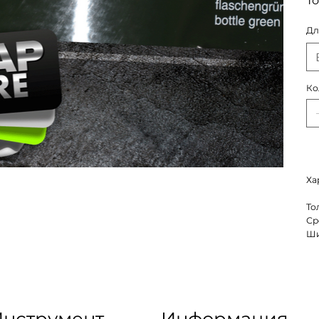
То
Дл
Ко
Ха
То
Ср
Ши
нструмент
Информация