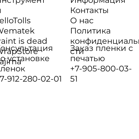
ы
Контакты
elloTolls
О нас
Wematek
Политика
aint is dead
конфиденциаль
онсультация
Заказ пленки с
rapStore
сти
о установке
печатью
ajima
ленок
+7-905-800-03-
7-912-280-02-01
51