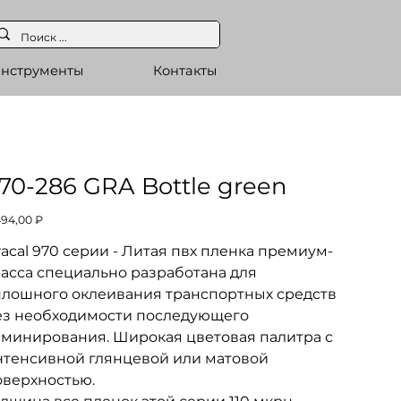
нструменты
Контакты
70-286 GRA Bottle green
а
494,00 ₽
acal 970 серии - Литая пвх пленка премиум-
ласса специально разработана для
плошного оклеивания транспортных средств
ез необходимости последующего
аминирования. Широкая цветовая палитра с
нтенсивной глянцевой или матовой
оверхностью.