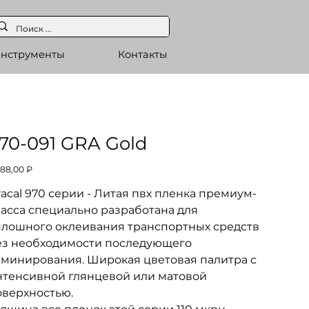
нструменты
Контакты
70-091 GRA Gold
а
588,00 ₽
acal 970 серии - Литая пвх пленка премиум-
ласса специально разработана для
плошного оклеивания транспортных средств
ез необходимости последующего
аминирования. Широкая цветовая палитра с
нтенсивной глянцевой или матовой
оверхностью.