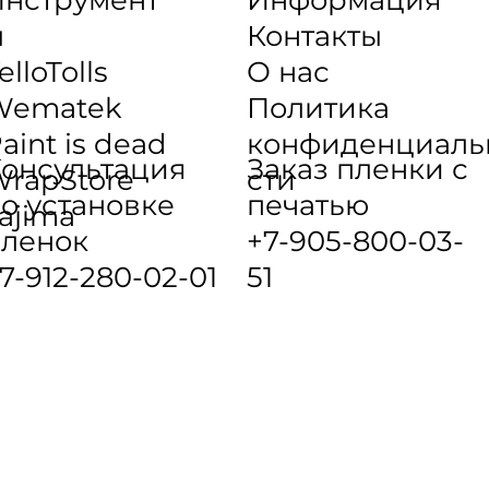
ы
Контакты
elloTolls
О нас
Wematek
Политика
aint is dead
конфиденциаль
онсультация
Заказ пленки с
rapStore
сти
о установке
печатью
ajima
ленок
+7-905-800-03-
7-912-280-02-01
51