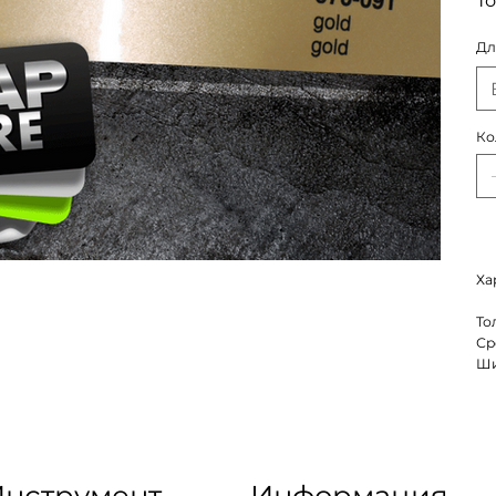
То
Дл
Ко
Ха
То
Ср
Ши
нструмент
Информация