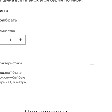
лщина все пленок этой серии 110 мкрн.
инна
личество
рактеристики
лщина 110 мкрн
ок службы 10 лет
рина 1,52 метра
Для заказа и