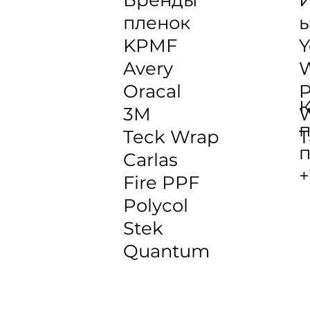
пленок
KPMF
Y
Avery
Oracal
P
К
3M
W
п
Teck Wrap
T
п
Carlas
+
Fire PPF
Polycol
Stek
Quantum