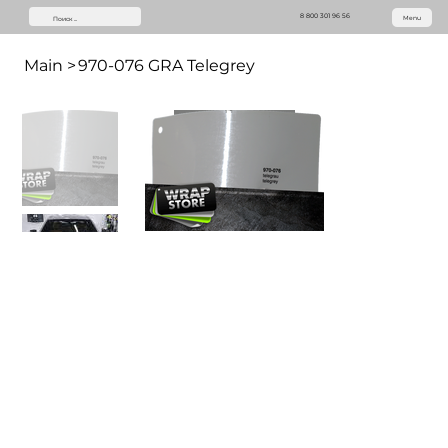
8 800 301 96 56
Menu
Main
>
970-076 GRA Telegrey