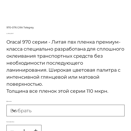
970-076 GRA Telegrey
Цена
4 494,00 ₽
Oracal 970 серии - Литая пвх пленка премиум-
класса специально разработана для сплошного
оклеивания транспортных средств без
необходимости последующего
ламинирования. Широкая цветовая палитра с
интенсивной глянцевой или матовой
поверхностью.
Толщина все пленок этой серии 110 мкрн.
Длинна
Количество