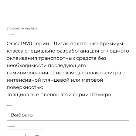
970-049 GRA King blue
Цена
4 494,00 ₽
Oracal 970 серии - Литая пвх пленка премиум-
класса специально разработана для сплошного
оклеивания транспортных средств без
необходимости последующего
ламинирования. Широкая цветовая палитра с
интенсивной глянцевой или матовой
поверхностью.
Толщина все пленок этой серии 110 мкрн.
Длинна
Количество