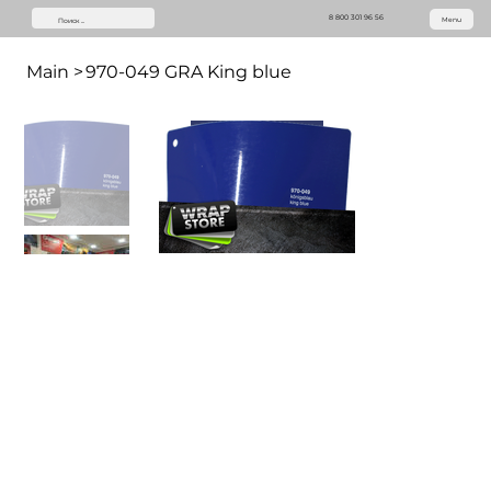
8 800 301 96 56
Menu
Main
>
970-049 GRA King blue