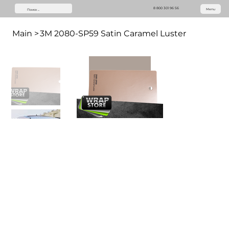
8 800 301 96 56
Menu
Main
>
3M 2080-SP59 Satin Caramel Luster