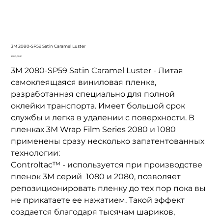
3M 2080-SP59 Satin Caramel Luster
Цена
5 200,00 ₽
3M 2080-SP59 Satin Caramel Luster - Литая
самоклеящаяся виниловая пленка,
разработанная специально для полной
оклейки транспорта. Имеет большой срок
службы и легка в удалении с поверхности. В
пленках 3M
Wrap Film Series 2080
и 1080
применены сразу несколько запатентованных
технологии:
Controltac™ - используется при производстве
пленок 3М серий 1080 и 2080, позволяет
репозиционировать пленку до тех пор пока вы
не прикатаете ее нажатием. Такой эффект
создается благодаря тысячам шариков,