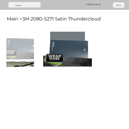
8 800 301 96 56
Menu
Main
>
3M 2080-S271 Satin Thundercloud