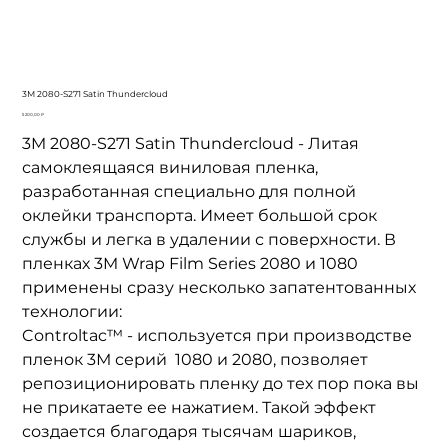
3M 2080-S271 Satin Thundercloud
Цена
5 200,00 ₽
3M 2080-S271 Satin Thundercloud - Литая
самоклеящаяся виниловая пленка,
разработанная специально для полной
оклейки транспорта. Имеет большой срок
службы и легка в удалении с поверхности. В
пленках 3M
Wrap Film Series 2080
и 1080
применены сразу несколько запатентованных
технологии:
Controltac™ - используется при производстве
пленок 3М серий 1080 и 2080, позволяет
репозиционировать пленку до тех пор пока вы
не прикатаете ее нажатием. Такой эффект
создается благодаря тысячам шариков,