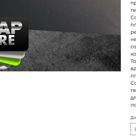
п
те
Co
пл
р
не
с
к
То
в
п
C
те
дл
п
Дл