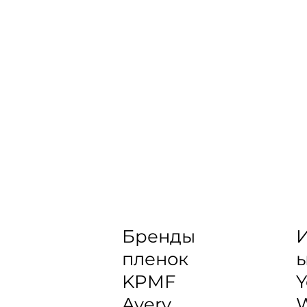
Бренды
И
пленок
KPMF
Y
Avery