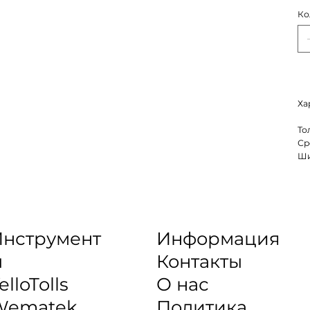
Ко
Ха
То
Ср
Ши
нструмент
Информация
ы
Контакты
elloTolls
О нас
Wematek
Политика