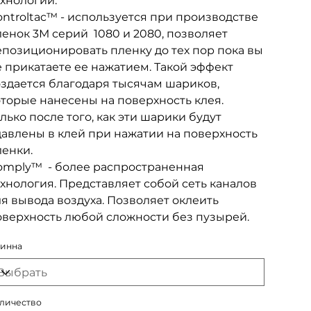
хнологии:
ntroltac™ - используется при производстве
енок 3М серий 1080 и 2080, позволяет
епозиционировать пленку до тех пор пока вы
 прикатаете ее нажатием. Такой эффект
оздается благодаря тысячам шариков,
оторые нанесены на поверхность клея.
лько после того, как эти шарики будут
давлены в клей при нажатии на поверхность
ленки.
omply™ - более распространенная
хнология. Представляет собой сеть каналов
я вывода воздуха. Позволяет оклеить
оверхность любой сложности без пузырей.
инна
личество