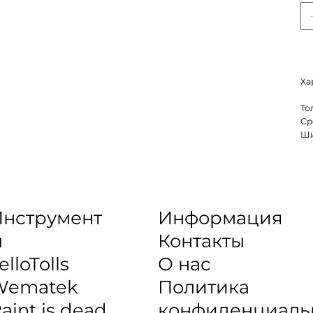
Ха
То
Ср
Ши
нструмент
Информация
ы
Контакты
elloTolls
О нас
Wematek
Политика
aint is dead
конфиденциаль