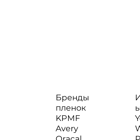
Бренды
И
пленок
KPMF
Y
Avery
Oracal
P