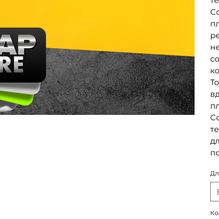
те
Co
пл
р
не
с
к
То
в
п
C
те
дл
п
Дл
Ко