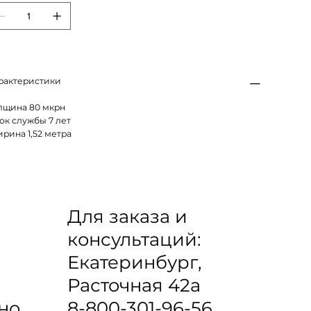
рактеристики
лщина 80 мкрн
ок службы 7 лет
рина 1,52 метра
Для заказа и
консультаций:
Екатеринбург,
Расточная 42а
8-800-301-96-56
но