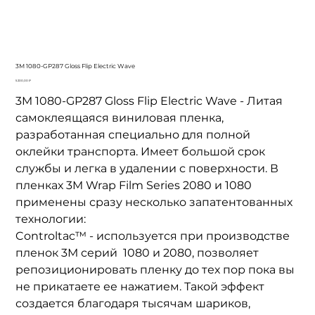
3M 1080-GP287 Gloss Flip Electric Wave
Цена
5 200,00 ₽
3M 1080-GP287 Gloss Flip Electric Wave - Литая
самоклеящаяся виниловая пленка,
разработанная специально для полной
оклейки транспорта. Имеет большой срок
службы и легка в удалении с поверхности. В
пленках 3M
Wrap Film Series 2080
и 1080
применены сразу несколько запатентованных
технологии:
Controltac™ - используется при производстве
пленок 3М серий 1080 и 2080, позволяет
репозиционировать пленку до тех пор пока вы
не прикатаете ее нажатием. Такой эффект
создается благодаря тысячам шариков,