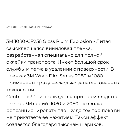
3M 1080-GP258 Gloss Plum Explosion
Цена
5 200,00 ₽
3M 1080-GP258 Gloss Plum Explosion - Литая
самоклеящаяся виниловая пленка,
разработанная специально для полной
оклейки транспорта. Имеет большой срок
службы и легка в удалении с поверхности. В
пленках 3M
Wrap Film Series 2080
и 1080
применены сразу несколько запатентованных
технологии:
Controltac™ - используется при производстве
пленок 3М серий 1080 и 2080, позволяет
репозиционировать пленку до тех пор пока вы
не прикатаете ее нажатием. Такой эффект
создается благодаря тысячам шариков,