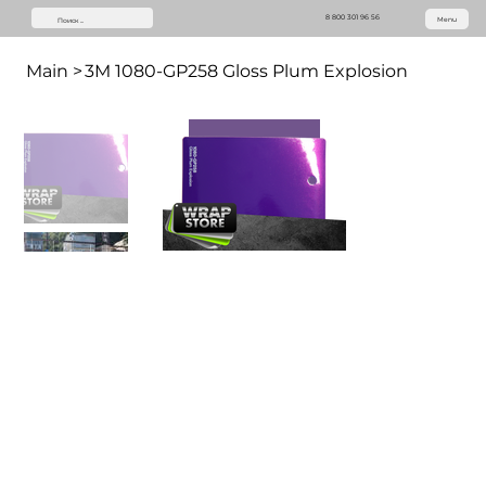
8 800 301 96 56
Menu
Main
>
3M 1080-GP258 Gloss Plum Explosion