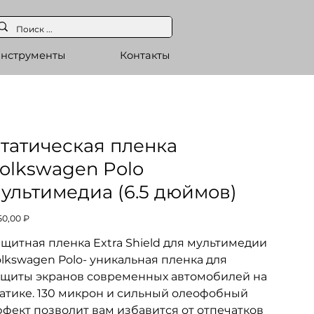
нструменты
Контакты
татическая пленка
olkswagen Polo
ультимедиа (6.5 дюймов)
а
50,00 ₽
щитная пленка Extra Shield для мультимедии
lkswagen Polo- уникальная пленка для
ащиты экранов современных автомобилей на
татике. 130 микрон и сильный олеофобный
фект позволит вам избавится от отпечатков