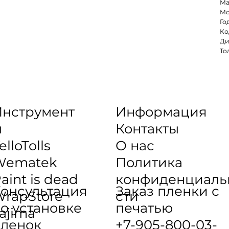
Ма
Мо
Го
Ко
Ди
То
нструмент
Информация
ы
Контакты
elloTolls
О нас
Wematek
Политика
aint is dead
конфиденциаль
онсультация
Заказ пленки с
rapStore
сти
о установке
печатью
ajima
ленок
+7-905-800-03-