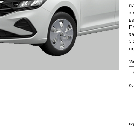
п
а
в
Пл
за
эк
п
Фа
Ко
Ха