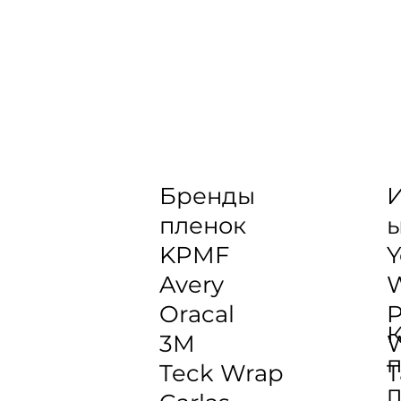
Бренды
И
пленок
KPMF
Y
Avery
Oracal
P
К
3M
W
п
Teck Wrap
T
п