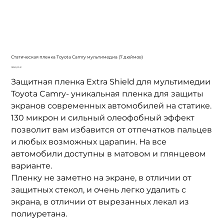
Статическая пленка Toyota Camry мультимедиа (7 дюймов)
Цена
1 500,00 ₽
Защитная пленка Extra Shield для мультимедии
Toyota Camry- уникальная пленка для защиты
экранов современных автомобилей на статике.
130 микрон и сильный олеофобный эффект
позволит вам избавится от отпечатков пальцев
и любых возможных царапин. На все
автомобили доступны в матовом и глянцевом
варианте.
Пленку не заметно на экране, в отличии от
защитных стекол, и очень легко удалить с
экрана, в отличии от вырезанных лекал из
полиуретана.