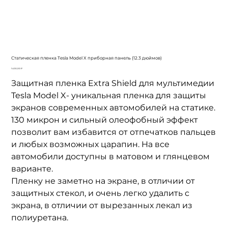
Статическая пленка Tesla Model X приборная панель (12.3 дюймов)
Цена
1 400,00 ₽
Защитная пленка Extra Shield для мультимедии
Tesla Model X- уникальная пленка для защиты
экранов современных автомобилей на статике.
130 микрон и сильный олеофобный эффект
позволит вам избавится от отпечатков пальцев
и любых возможных царапин. На все
автомобили доступны в матовом и глянцевом
варианте.
Пленку не заметно на экране, в отличии от
защитных стекол, и очень легко удалить с
экрана, в отличии от вырезанных лекал из
полиуретана.