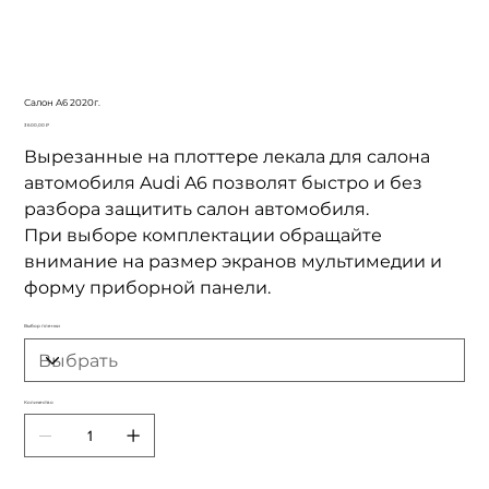
Салон A6 2020г.
Цена
3 600,00 ₽
Вырезанные на плоттере лекала для салона
автомобиля Audi A6 позволят быстро и без
разбора защитить салон автомобиля.
При выборе комплектации обращайте
внимание на размер экранов мультимедии и
форму приборной панели.
Выбор пленки
Количество