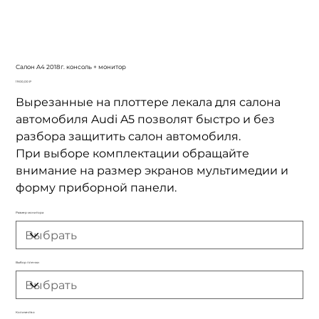
Салон A4 2018г. консоль + монитор
Цена
1 900,00 ₽
Вырезанные на плоттере лекала для салона
автомобиля Audi A5 позволят быстро и без
разбора защитить салон автомобиля.
При выборе комплектации обращайте
внимание на размер экранов мультимедии и
форму приборной панели.
Размер монитора
Выбор пленки
Количество