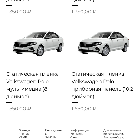
Цена
Цена
1 350,00 ₽
1 350,00 ₽
Статическая пленка
Статическая пленка
Volkswagen Polo
Volkswagen Polo
мультимедиа (8
приборная панель (10.2
дюймов)
дюймов)
Цена
Цена
1 550,00 ₽
1 550,00 ₽
Бренды
Инструмент
Информация
Для заказа и
пленок
ы
Контакты
консультаций:
KPMF
YelloTolls
О нас
Екатеринбург,