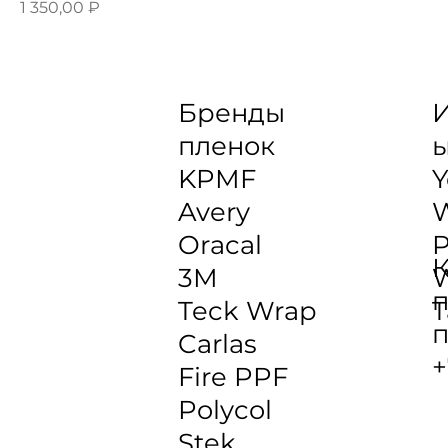
Цена
1 350,00 ₽
Бренды
И
пленок
KPMF
Y
Avery
Oracal
P
К
3M
W
п
Teck Wrap
T
п
Carlas
+
Fire PPF
Polycol
Stek