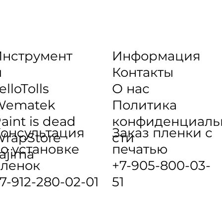
нструмент
Информация
ы
Контакты
elloTolls
О нас
Wematek
Политика
aint is dead
конфиденциаль
онсультация
Заказ пленки с
rapStore
сти
о установке
печатью
ajima
ленок
+7-905-800-03-
7-912-280-02-01
51