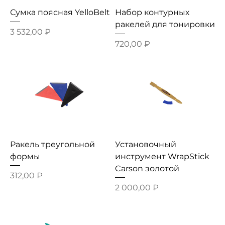
Сумка поясная YelloBelt
Набор контурных
ракелей для тонировки
Цена
3 532,00 ₽
Цена
720,00 ₽
Ракель треугольной
Установочный
формы
инструмент WrapStick
Carson золотой
Цена
312,00 ₽
Цена
2 000,00 ₽