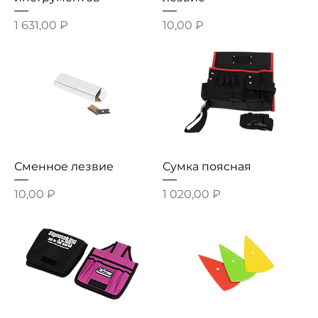
Цена
Цена
1 631,00 ₽
10,00 ₽
Сменное лезвие
Сумка поясная
Цена
Цена
10,00 ₽
1 020,00 ₽