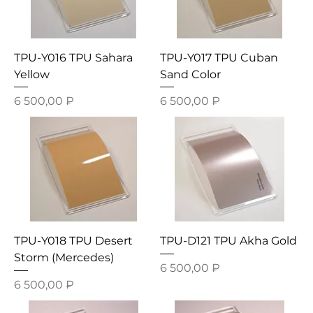
TPU-Y016 TPU Sahara
TPU-Y017 TPU Cuban
Yellow
Sand Color
Цена
Цена
6 500,00 ₽
6 500,00 ₽
TPU-Y018 TPU Desert
TPU-D121 TPU Akha Gold
Storm (Mercedes)
Цена
6 500,00 ₽
Цена
6 500,00 ₽