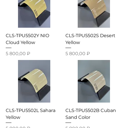
CLS-TPU5502Y NIO
CLS-TPU5502S Desert
Cloud Yellow
Yellow
Цена
Цена
5 800,00 ₽
5 800,00 ₽
CLS-TPU5502L Sahara
CLS-TPU5502B Cuban
Yellow
Sand Color