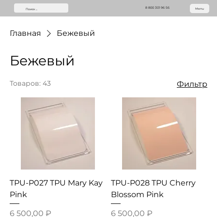
8 800 301 96 56
Menu
Главная
Бежевый
Бежевый
Товаров: 43
Фильтр
TPU-P027 TPU Mary Kay
TPU-P028 TPU Cherry
Pink
Blossom Pink
Цена
Цена
6 500,00 ₽
6 500,00 ₽