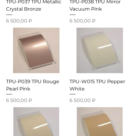
TPU-P037 TPU Metallic
TPU-P038 TPU Mirror
Crystal Bronze
Vacuum Pink
Цена
Цена
6 500,00 ₽
6 500,00 ₽
TPU-P039 TPU Rouge
TPU-W015 TPU Pepper
Pearl Pink
White
Цена
Цена
6 500,00 ₽
6 500,00 ₽