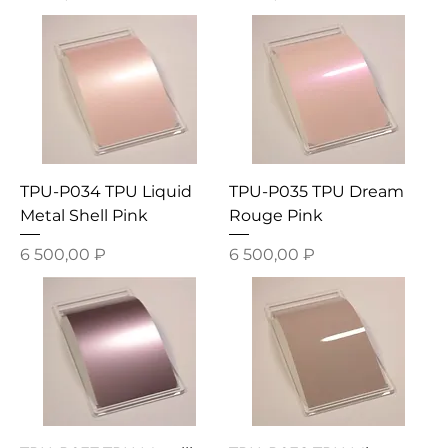
TPU-P034 TPU Liquid
TPU-P035 TPU Dream
Metal Shell Pink
Rouge Pink
Цена
Цена
6 500,00 ₽
6 500,00 ₽