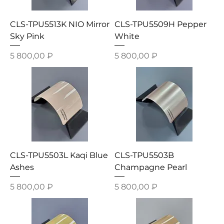
CLS-TPU5513K NIO Mirror
CLS-TPU5509H Pepper
Sky Pink
White
Цена
Цена
5 800,00 ₽
5 800,00 ₽
CLS-TPU5503L Kaqi Blue
CLS-TPU5503B
Ashes
Champagne Pearl
Цена
Цена
5 800,00 ₽
5 800,00 ₽