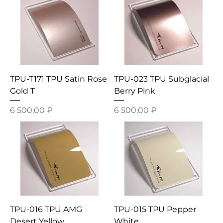
TPU-T171 TPU Satin Rose
TPU-023 TPU Subglacial
Gold T
Berry Pink
Цена
Цена
6 500,00 ₽
6 500,00 ₽
TPU-016 TPU AMG
TPU-015 TPU Pepper
Desert Yellow
White