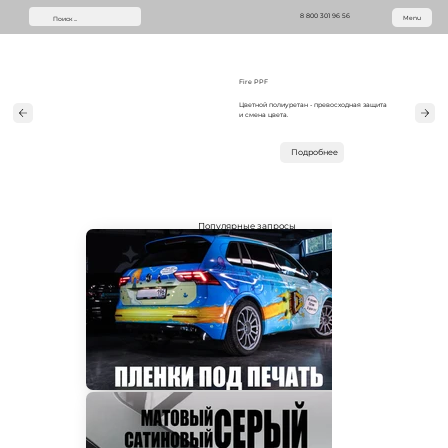
8 800 301 96 56
Menu
Fire PPF
Цветной полиуретан - превосходная защита
и смена цвета.
Подробнее
Популярные запросы