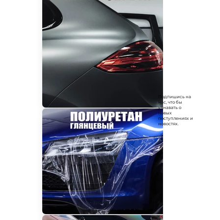
Подпишись на
нас, что бы
узнавать о
новых
поступлениях и
новостях.