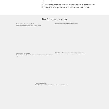
Оптовые цены и скидки – выгодные условия для
студий, мастерских и постоянных клиентов.
Вам будет это полезно
Визуализатор от компании Avery Dennison
Визуализатор от компании KPMF
Представлены все пленки KPMF литой серии
WrapStock - Если ваш клиент просит сделать дизайн
Визуализатор AutoStyle.ai
Поможет вам с подбором любого цвета в глянцевом или матовом
варианте.
Типография TopPrint
Разработка дизайна, печать на полимерных и литых пленках